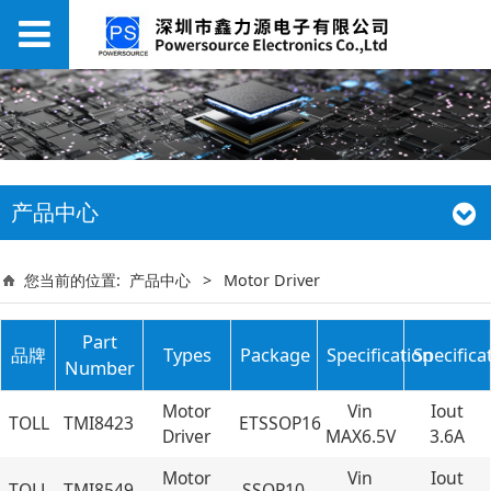
产品中心
您当前的位置:
产品中心
>
Motor Driver
Part
品牌
Types
Package
Specification
Specifica
Number
Motor
Vin
Iout
TOLL
TMI8423
ETSSOP16
Driver
MAX6.5V
3.6A
Motor
Vin
Iout
TOLL
TMI8549
SSOP10